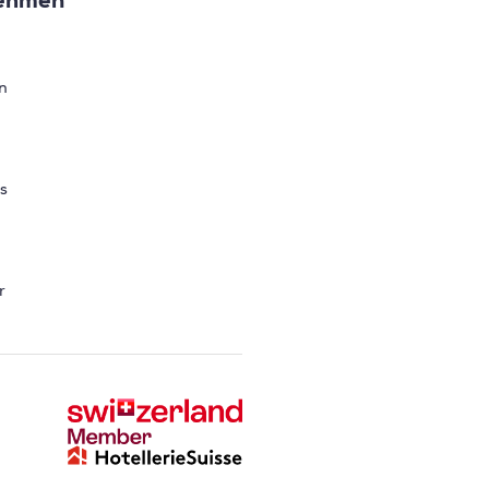
ehmen
n
s
r