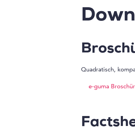
Down
Brosch
Quadratisch, kompak
e-guma Broschü
Factsh