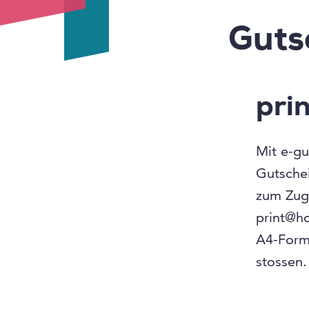
Guts
pri
Mit e-gu
Gutsche
zum Zug
print@ho
A4-Form
stossen.