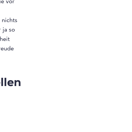
ie vor
 nichts
 ja so
heit
Freude
llen