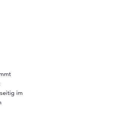
ommt
t
seitig im
n