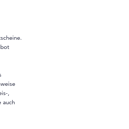
tscheine.
ebot
s
nweise
is-,
e auch