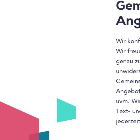
Gem
Ang
Wir konf
Wir freu
genau zu
unwider
Gemeins
Angebots
uvm. Wir
Text- un
jederzei