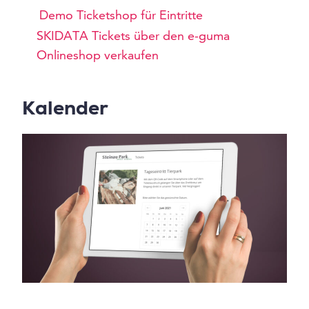
Demo Ticketshop für Eintritte
SKIDATA Tickets über den e-guma
Onlineshop verkaufen
Kalender