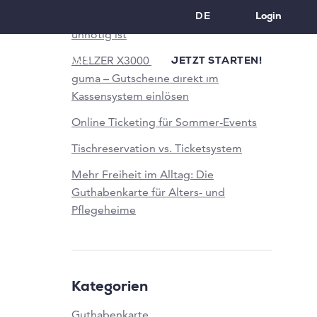
eine doppelte Gutscheinverwaltung
DE
Login
unnötig ist
MELZER X3000 Schnittstelle von e-
N
ÜBER UNS
JETZT STARTEN!
guma – Gutscheine direkt im
Kassensystem einlösen
Online Ticketing für Sommer-Events
Tischreservation vs. Ticketsystem
Mehr Freiheit im Alltag: Die
Guthabenkarte für Alters- und
Pflegeheime
Kategorien
Guthabenkarte