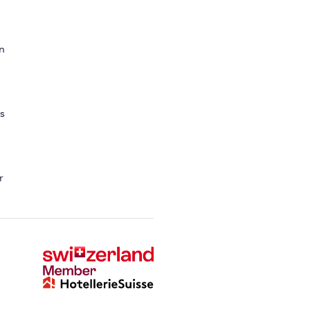
n
s
r