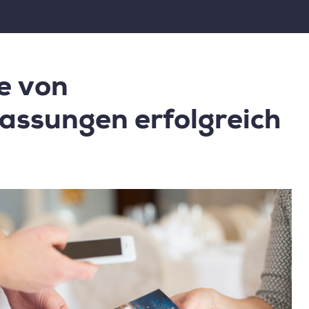
M
TICKETSYSTEM
ZUSATZSYSTEME
BRANCHE
e von
assungen erfolgreich